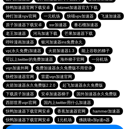
快鸭加速器官网下载安卓
bitznet加速器官方下载
神灯加速npv官网
一元机场
快喵vpv加速器
飞速加速器
原子加速器下载安卓
ssr加速器
番石榴加速器
老王加速器
河马加速下载
芒果加速器下载
哔咔漫画加速器
银河加速器ins免费永久
vp(永久免费)加速器
火箭加速器1.3
能上谷歌的梯子
可以上twitter的免费加速器
海外梯子官网
一分机场
vqn加速外网
免费加速器永久免费版不用登录
快橙加速器官网
雷霆vqn加速官网
火箭加速器永久免费版2.2.0
起飞加速器永久免费版
下载原子加速器
安卓加速器梯子
国外加速器永久免费版
西部世界vqn官网
国内上twitter用什么加速器
快鸭加速器下载官网安卓
香蕉加速器官网
hammer加速器
快鸭加速器下载官网安卓
1元机场
佛跳墙v加p速n器
小飞机加速器