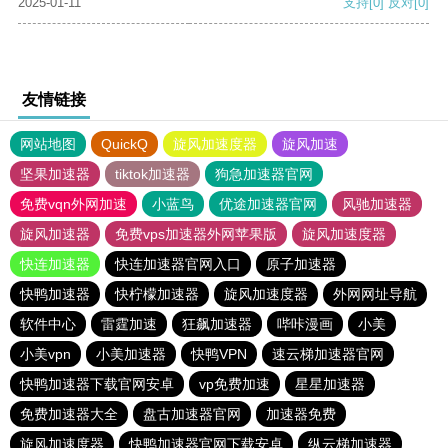
2025-01-11
支持
[0]
反对
[0]
友情链接
网站地图
QuickQ
旋风加速度器
旋风加速
坚果加速器
tiktok加速器
狗急加速器官网
免费vqn外网加速
小蓝鸟
优途加速器官网
风驰加速器
旋风加速器
免费vps加速器外网苹果版
旋风加速度器
快连加速器
快连加速器官网入口
原子加速器
快鸭加速器
快柠檬加速器
旋风加速度器
外网网址导航
软件中心
雷霆加速
狂飙加速器
哔咔漫画
小美
小美vpn
小美加速器
快鸭VPN
速云梯加速器官网
快鸭加速器下载官网安卓
vp免费加速
星星加速器
免费加速器大全
盘古加速器官网
加速器免费
旋风加速度器
快鸭加速器官网下载安卓
纵云梯加速器