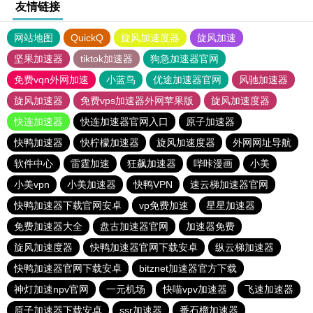
友情链接
网站地图
QuickQ
旋风加速度器
旋风加速
坚果加速器
tiktok加速器
狗急加速器官网
免费vqn外网加速
小蓝鸟
优途加速器官网
风驰加速器
旋风加速器
免费vps加速器外网苹果版
旋风加速度器
快连加速器
快连加速器官网入口
原子加速器
快鸭加速器
快柠檬加速器
旋风加速度器
外网网址导航
软件中心
雷霆加速
狂飙加速器
哔咔漫画
小美
小美vpn
小美加速器
快鸭VPN
速云梯加速器官网
快鸭加速器下载官网安卓
vp免费加速
星星加速器
免费加速器大全
盘古加速器官网
加速器免费
旋风加速度器
快鸭加速器官网下载安卓
纵云梯加速器
快鸭加速器官网下载安卓
bitznet加速器官方下载
神灯加速npv官网
一元机场
快喵vpv加速器
飞速加速器
原子加速器下载安卓
ssr加速器
番石榴加速器